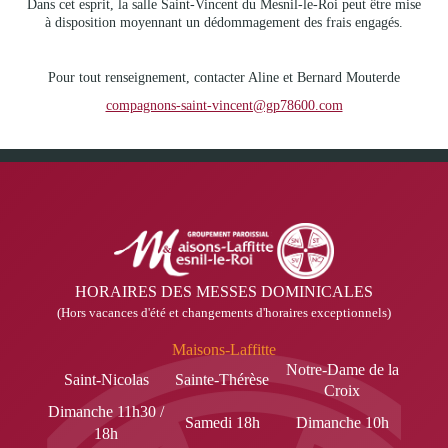
Dans cet esprit, la salle Saint-Vincent du Mesnil-le-Roi peut être mise
à disposition moyennant un dédommagement des frais engagés.
Pour tout renseignement, contacter Aline et Bernard Mouterde
compagnons-saint-vincent@gp78600.com
HORAIRES DES MESSES DOMINICALES
(Hors vacances d'été et changements d'horaires exceptionnels)
Maisons-Laffitte
Notre-Dame de la
Saint-Nicolas
Sainte-Thérèse
Croix
Dimanche 11h30 /
Samedi 18h
Dimanche 10h
18h