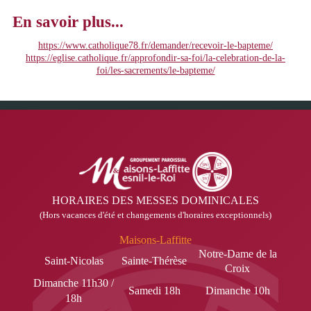
En savoir plus...
https://www.catholique78.fr/demander/recevoir-le-bapteme/
https://eglise.catholique.fr/approfondir-sa-foi/la-celebration-de-la-
foi/les-sacrements/le-bapteme/
HORAIRES DES MESSES DOMINICALES
(Hors vacances d'été et changements d'horaires exceptionnels)
Maisons-Laffitte
Notre-Dame de la
Saint-Nicolas
Sainte-Thérèse
Croix
Dimanche 11h30 /
Samedi 18h
Dimanche 10h
18h